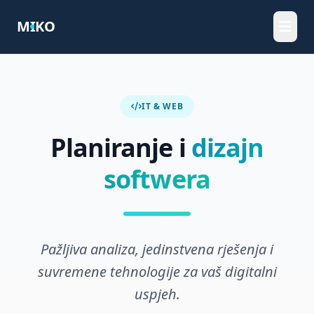
M
I
KO
Početna
IT & WEB
IT & Web
Planiranje i
dizajn
Konzulting
softwera
Elektro
Proizvodnja
Pažljiva analiza, jedinstvena rješenja i
Kontakt
suvremene tehnologije za vaš digitalni
uspjeh.
JEZIK