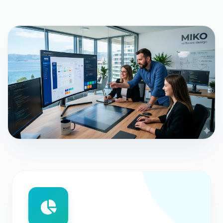
HR
EN
DE
HU
IT
FR