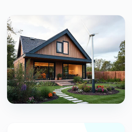
HR
EN
DE
HU
IT
FR