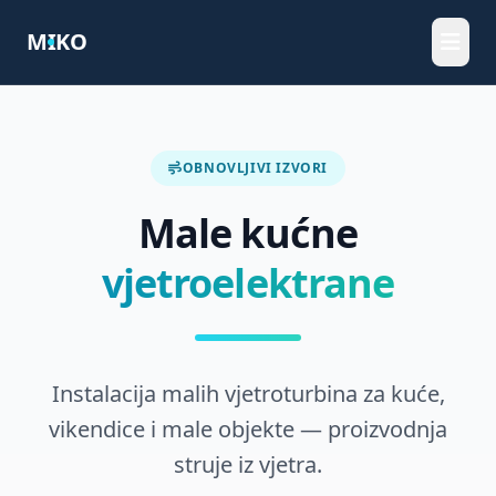
M
I
KO
Početna
OBNOVLJIVI IZVORI
IT & Web
Male kućne
Konzulting
vjetroelektrane
Elektro
Proizvodnja
Instalacija malih vjetroturbina za kuće,
Kontakt
vikendice i male objekte — proizvodnja
struje iz vjetra.
JEZIK