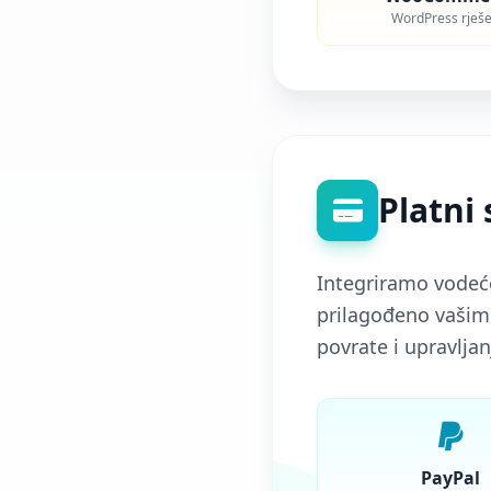
WordPress rješe
Platni 
Integriramo vodeć
prilagođeno vašim 
povrate i upravlja
PayPal