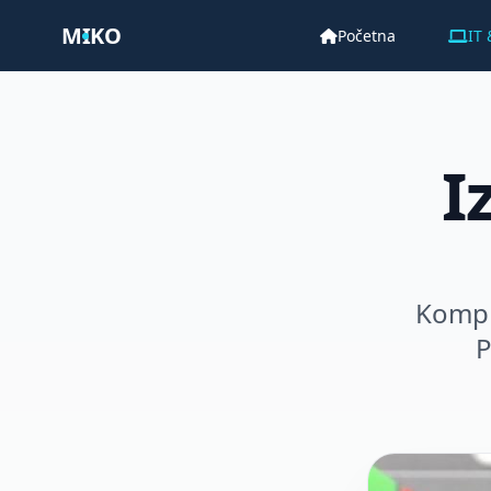
M
I
KO
Početna
IT
I
Kompl
P