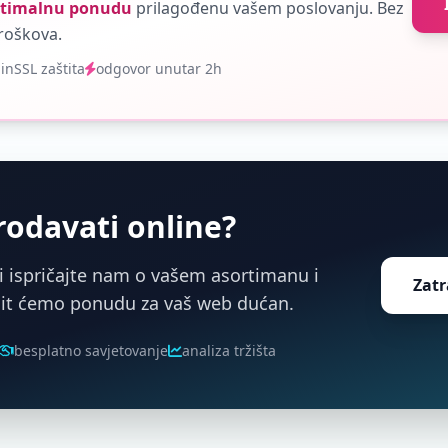
optimalnu ponudu
prilagođenu vašem poslovanju. Bez
roškova.
min
SSL zaštita
odgovor unutar 2h
rodavati online?
 i ispričajte nam o vašem asortimanu i
Zatr
mit ćemo ponudu za vaš web dućan.
besplatno savjetovanje
analiza tržišta