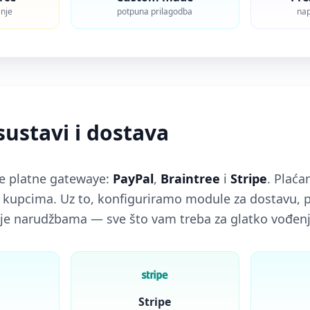
nje
potpuna prilagodba
nap
sustavi i dostava
e platne gatewaye:
PayPal
,
Braintree
i
Stripe
. Plaća
kupcima. Uz to, konfiguriramo module za dostavu, pr
nje narudžbama — sve što vam treba za glatko vođenj
Stripe