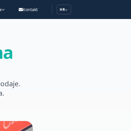
a
Kontakt
HR
na
odaje.
a.