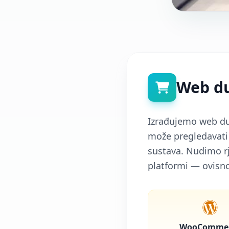
Web du
Izrađujemo web duć
može pregledavati 
sustava. Nudimo r
platformi — ovisno
WooComme