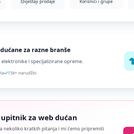
a
Izvještaji prodaje
Korisnici i grupe
i dućane za razne branše
elektronike i specijalizirane opreme.
ta
15k+ narudžbi
 upitnik za web dućan
 nekoliko kratkih pitanja i mi ćemo pripremiti