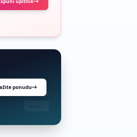
Ispuni upitnik
ažite ponudu