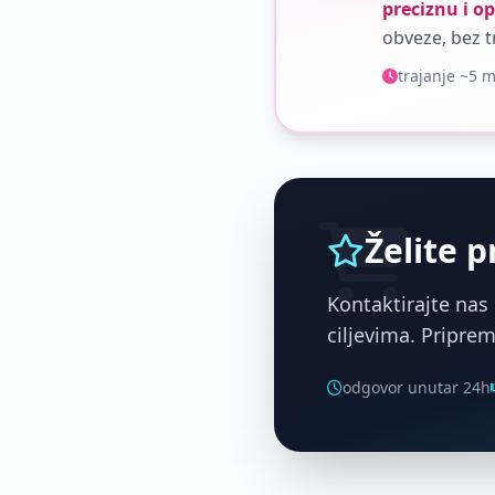
preciznu i 
obveze, bez t
trajanje ~5 
Želite p
Kontaktirajte nas
ciljevima. Pripre
odgovor unutar 24h