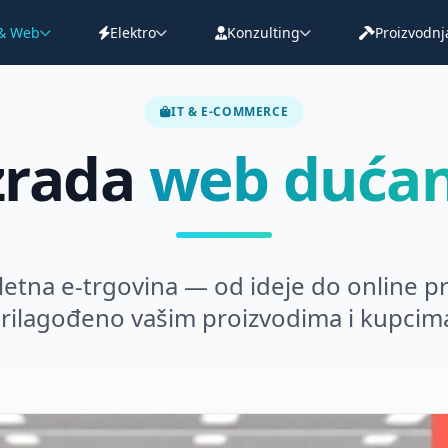
 & Web
Elektro
Konzulting
Proizvodnj
IT & E-COMMERCE
zrada
web duća
etna e-trgovina — od ideje do online pr
rilagođeno vašim proizvodima i kupcim