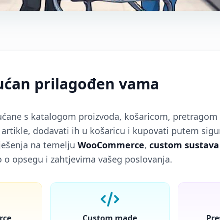
ćan prilagođen vama
ane s katalogom proizvoda, košaricom, pretragom i f
artikle, dodavati ih u košaricu i kupovati putem sigu
ješenja na temelju
WooCommerce
,
custom sustava
 o opsegu i zahtjevima vašeg poslovanja.
rce
Custom made
Pre