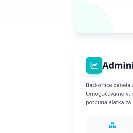
Adminis
Backoffice panela 
Omogućavamo vam p
potpuna alatka za