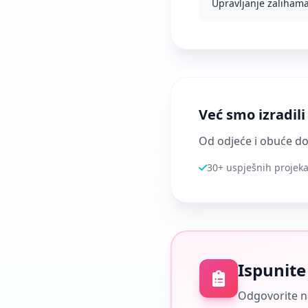
Upravljanje zaliham
Već smo izradil
Od odjeće i obuće do 
30+ uspješnih projeka
Ispunite
Odgovorite na