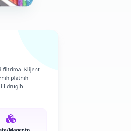
iltrima. Klijent
rnih platnih
ili drugih
sta/Magento