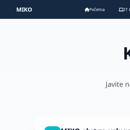
M
I
KO
Početna
IT
Javite 