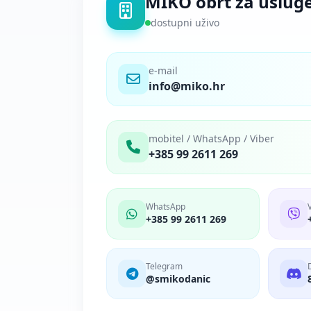
MIKO obrt za uslug
dostupni uživo
e-mail
info@miko.hr
mobitel / WhatsApp / Viber
+385 99 2611 269
WhatsApp
+385 99 2611 269
Telegram
@smikodanic