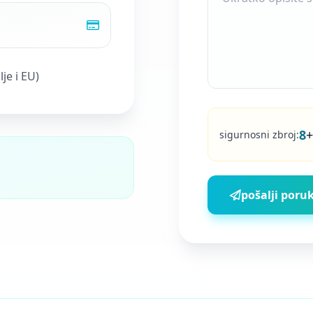
je i EU)
8
+
sigurnosni zbroj:
pošalji poru