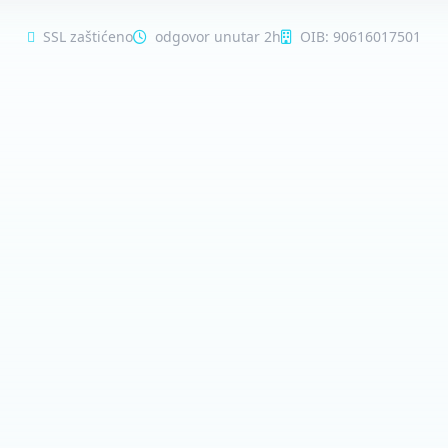
SSL zaštićeno
odgovor unutar 2h
OIB: 90616017501