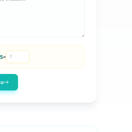
5
=
ku