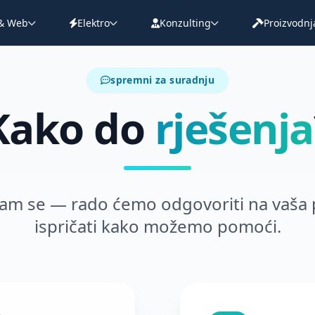
 & Web
Elektro
Konzulting
Proizvodnj
spremni za suradnju
Kako do
rješenja
nam se — rado ćemo odgovoriti na vaša p
ispričati kako možemo pomoći.