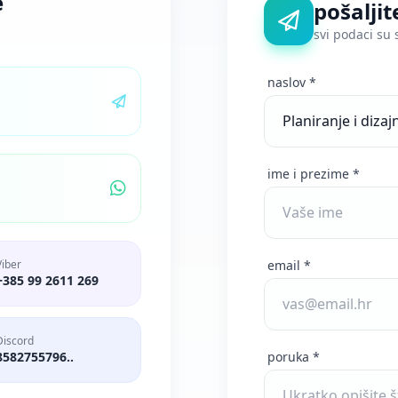
e
pošaljit
svi podaci su 
naslov *
ime i prezime *
Viber
email *
+385 99 2611 269
Discord
8582755796..
poruka *