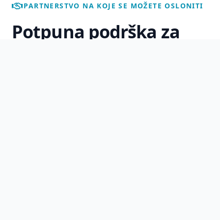
PARTNERSTVO NA KOJE SE MOŽETE OSLONITI
Potpuna podrška za
vaše poslovanje, dom i
budućnost
U MIKO obrtu spajamo inovativnu tehnologiju
i tradicionalnu zanatsku preciznost. Bez obzira
trebate li kompleksnu web aplikaciju, strateški
marketing, elektroinstalacije, solare ili drvenu
konstrukciju — naš tim osigurava rješenja
koja su dugovječna, sigurna i prilagođena
vama.
Pridružite se mreži od
1000+
zadovoljnih klijenata.