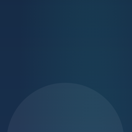
HR
EN
DE
HU
IT
FR