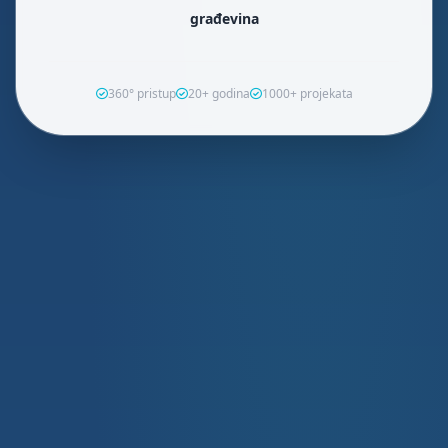
građevina
360° pristup
20+ godina
1000+ projekata