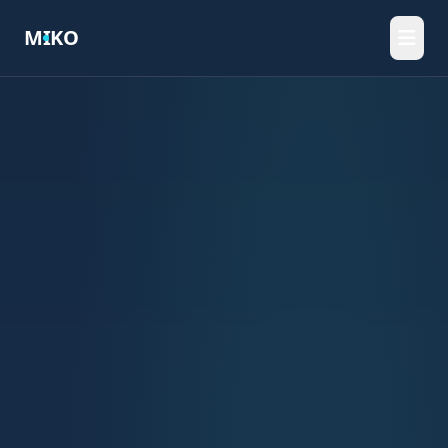
M
I
KO
Početna
IT & Web
Konzulting
Elektro
Proizvodnja
Kontakt
JEZIK